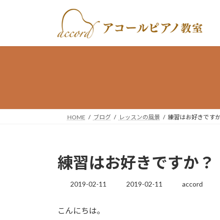
コ
ナ
ン
ビ
テ
ゲ
ン
ー
ツ
シ
へ
ョ
ス
ン
キ
に
ッ
移
プ
動
HOME
ブログ
レッスンの風景
練習はお好きです
練習はお好きですか？
最
2019-02-11
2019-02-11
accord
終
更
こんにちは。
新