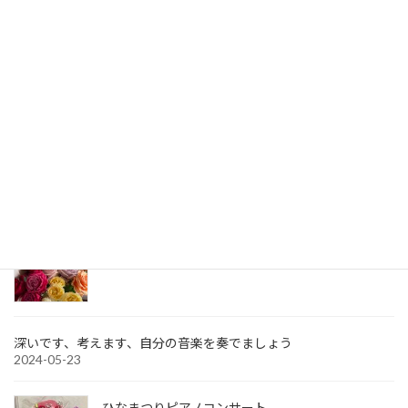
をもって大切に過ごしていかないといけないで
すね。反省・・
1月に入り、指導先の幼稚園
[…]
続きを読む
最近の投稿
アコールピアノ教室 ピアノコンサートvol8終了
2024-08-01
アンサンブルに挑戦！！
2024-05-30
深いです、考えます、自分の音楽を奏でましょう
2024-05-23
ひなまつりピアノコンサート