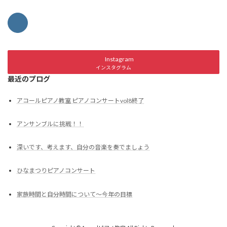
Instagram
インスタグラム
最近のプログ
アコールピアノ教室 ピアノコンサートvol8終了
アンサンブルに挑戦！！
深いです、考えます、自分の音楽を奏でましょう
ひなまつりピアノコンサート
家族時間と自分時間について～今年の目標